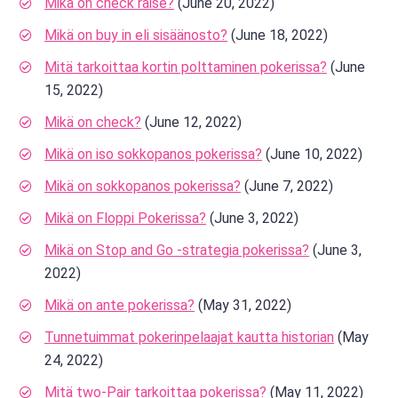
Mikä on check raise?
(June 20, 2022)
Mikä on buy in eli sisäänosto?
(June 18, 2022)
Mitä tarkoittaa kortin polttaminen pokerissa?
(June
15, 2022)
Mikä on check?
(June 12, 2022)
Mikä on iso sokkopanos pokerissa?
(June 10, 2022)
Mikä on sokkopanos pokerissa?
(June 7, 2022)
Mikä on Floppi Pokerissa?
(June 3, 2022)
Mikä on Stop and Go -strategia pokerissa?
(June 3,
2022)
Mikä on ante pokerissa?
(May 31, 2022)
Tunnetuimmat pokerinpelaajat kautta historian
(May
24, 2022)
Mitä two-Pair tarkoittaa pokerissa?
(May 11, 2022)