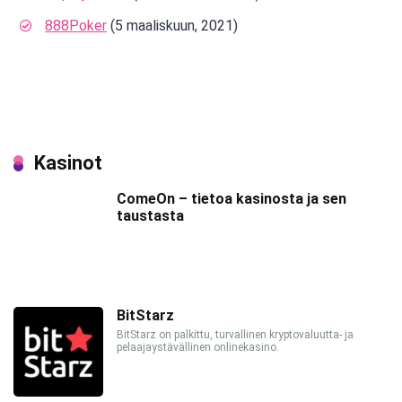
888Poker
(5 maaliskuun, 2021)
Kasinot
ComeOn – tietoa kasinosta ja sen
taustasta
BitStarz
BitStarz on palkittu, turvallinen kryptovaluutta- ja
pelaajaystävällinen onlinekasino.