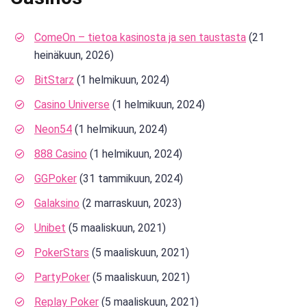
ComeOn – tietoa kasinosta ja sen taustasta
(21
heinäkuun, 2026)
BitStarz
(1 helmikuun, 2024)
Casino Universe
(1 helmikuun, 2024)
Neon54
(1 helmikuun, 2024)
888 Casino
(1 helmikuun, 2024)
GGPoker
(31 tammikuun, 2024)
Galaksino
(2 marraskuun, 2023)
Unibet
(5 maaliskuun, 2021)
PokerStars
(5 maaliskuun, 2021)
PartyPoker
(5 maaliskuun, 2021)
Replay Poker
(5 maaliskuun, 2021)