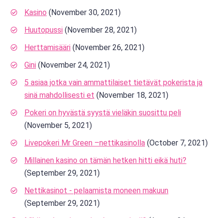
Kasino
(November 30, 2021)
Huutopussi
(November 28, 2021)
Herttamisääri
(November 26, 2021)
Gini
(November 24, 2021)
5 asiaa jotka vain ammattilaiset tietävät pokerista ja
sinä mahdollisesti et
(November 18, 2021)
Pokeri on hyvästä syystä vieläkin suosittu peli
(November 5, 2021)
Livepokeri Mr Green –nettikasinolla
(October 7, 2021)
Millainen kasino on tämän hetken hitti eikä huti?
(September 29, 2021)
Nettikasinot - pelaamista moneen makuun
(September 29, 2021)