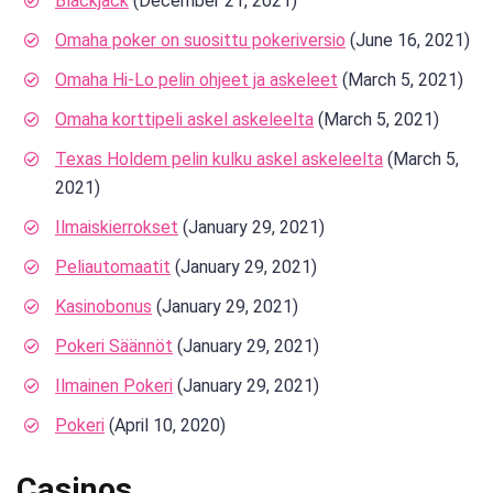
Blackjack
(December 21, 2021)
Omaha poker on suosittu pokeriversio
(June 16, 2021)
Omaha Hi-Lo pelin ohjeet ja askeleet
(March 5, 2021)
Omaha korttipeli askel askeleelta
(March 5, 2021)
Texas Holdem pelin kulku askel askeleelta
(March 5,
2021)
Ilmaiskierrokset
(January 29, 2021)
Peliautomaatit
(January 29, 2021)
Kasinobonus
(January 29, 2021)
Pokeri Säännöt
(January 29, 2021)
Ilmainen Pokeri
(January 29, 2021)
Pokeri
(April 10, 2020)
Casinos