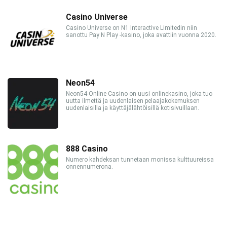
Casino Universe
Casino Universe on N1 Interactive Limitedin niin
sanottu Pay N Play -kasino, joka avattiin vuonna 2020.
Neon54
Neon54 Online Casino on uusi onlinekasino, joka tuo
uutta ilmettä ja uudenlaisen pelaajakokemuksen
uudenlaisilla ja käyttäjälähtöisillä kotisivuillaan.
888 Casino
Numero kahdeksan tunnetaan monissa kulttuureissa
onnennumerona.