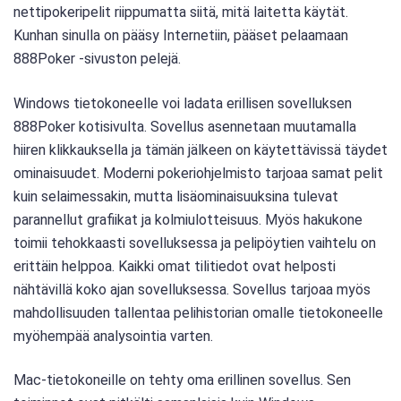
nettipokeripelit riippumatta siitä, mitä laitetta käytät.
Kunhan sinulla on pääsy Internetiin, pääset pelaamaan
888Poker -sivuston pelejä.
Windows tietokoneelle voi ladata erillisen sovelluksen
888Poker kotisivulta. Sovellus asennetaan muutamalla
hiiren klikkauksella ja tämän jälkeen on käytettävissä täydet
ominaisuudet. Moderni pokeriohjelmisto tarjoaa samat pelit
kuin selaimessakin, mutta lisäominaisuuksina tulevat
parannellut grafiikat ja kolmiulotteisuus. Myös hakukone
toimii tehokkaasti sovelluksessa ja pelipöytien vaihtelu on
erittäin helppoa. Kaikki omat tilitiedot ovat helposti
nähtävillä koko ajan sovelluksessa. Sovellus tarjoaa myös
mahdollisuuden tallentaa pelihistorian omalle tietokoneelle
myöhempää analysointia varten.
Mac-tietokoneille on tehty oma erillinen sovellus. Sen