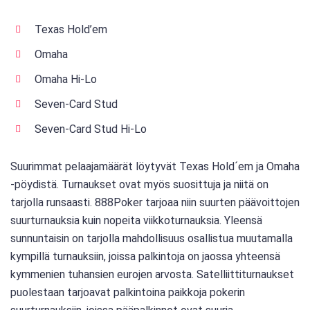
Texas Hold’em
Omaha
Omaha Hi-Lo
Seven-Card Stud
Seven-Card Stud Hi-Lo
Suurimmat pelaajamäärät löytyvät Texas Hold´em ja Omaha
-pöydistä. Turnaukset ovat myös suosittuja ja niitä on
tarjolla runsaasti. 888Poker tarjoaa niin suurten päävoittojen
suurturnauksia kuin nopeita viikkoturnauksia. Yleensä
sunnuntaisin on tarjolla mahdollisuus osallistua muutamalla
kympillä turnauksiin, joissa palkintoja on jaossa yhteensä
kymmenien tuhansien eurojen arvosta. Satelliittiturnaukset
puolestaan tarjoavat palkintoina paikkoja pokerin