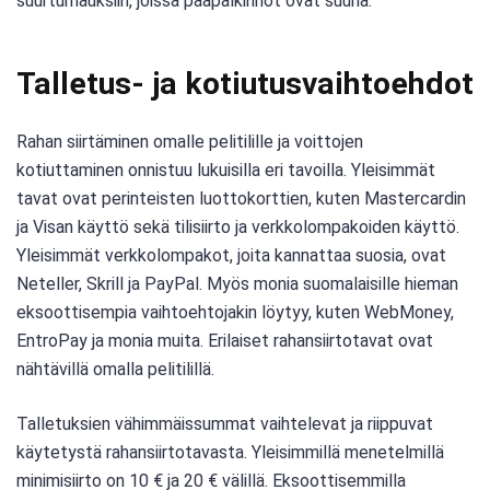
suurturnauksiin, joissa pääpalkinnot ovat suuria.
Talletus- ja kotiutusvaihtoehdot
Rahan siirtäminen omalle pelitilille ja voittojen
kotiuttaminen onnistuu lukuisilla eri tavoilla. Yleisimmät
tavat ovat perinteisten luottokorttien, kuten Mastercardin
ja Visan käyttö sekä tilisiirto ja verkkolompakoiden käyttö.
Yleisimmät verkkolompakot, joita kannattaa suosia, ovat
Neteller, Skrill ja PayPal. Myös monia suomalaisille hieman
eksoottisempia vaihtoehtojakin löytyy, kuten WebMoney,
EntroPay ja monia muita. Erilaiset rahansiirtotavat ovat
nähtävillä omalla pelitilillä.
Talletuksien vähimmäissummat vaihtelevat ja riippuvat
käytetystä rahansiirtotavasta. Yleisimmillä menetelmillä
minimisiirto on 10 € ja 20 € välillä. Eksoottisemmilla