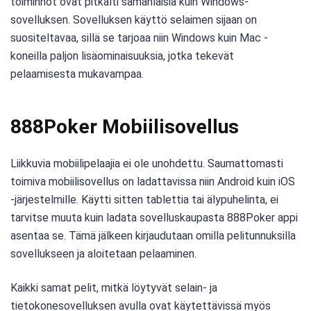
toiminnot ovat pitkälti samanlaisia kuin Windows-
sovelluksen. Sovelluksen käyttö selaimen sijaan on
suositeltavaa, sillä se tarjoaa niin Windows kuin Mac -
koneilla paljon lisäominaisuuksia, jotka tekevät
pelaamisesta mukavampaa.
888Poker Mobiilisovellus
Liikkuvia mobiilipelaajia ei ole unohdettu. Saumattomasti
toimiva mobiilisovellus on ladattavissa niin Android kuin iOS
-järjestelmille. Käytti sitten tablettia tai älypuhelinta, ei
tarvitse muuta kuin ladata sovelluskaupasta 888Poker appi
asentaa se. Tämä jälkeen kirjaudutaan omilla pelitunnuksilla
sovellukseen ja aloitetaan pelaaminen.
Kaikki samat pelit, mitkä löytyvät selain- ja
tietokonesovelluksen avulla ovat käytettävissä myös