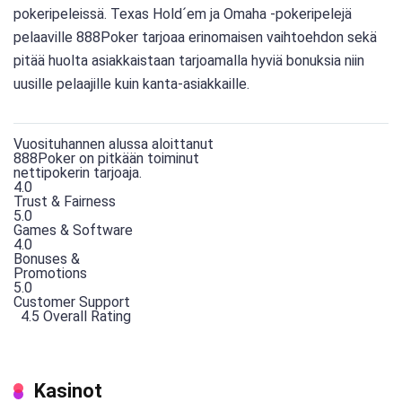
pokeripeleissä. Texas Hold´em ja Omaha -pokeripelejä
pelaaville 888Poker tarjoaa erinomaisen vaihtoehdon sekä
pitää huolta asiakkaistaan tarjoamalla hyviä bonuksia niin
uusille pelaajille kuin kanta-asiakkaille.
Vuosituhannen alussa aloittanut
888Poker on pitkään toiminut
nettipokerin tarjoaja.
4.0
Trust & Fairness
5.0
Games & Software
4.0
Bonuses &
Promotions
5.0
Customer Support
4.5
Overall Rating
Kasinot