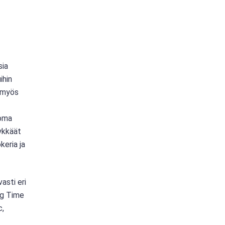
sia
ihin
n myös
 oma
tykkäät
keria ja
asti eri
ig Time
c,