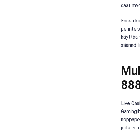
saat my
Ennen ku
perinteis
käyttää 
säännölli
Muk
888
Live Cas
Gamingilt
noppapel
joita ei 