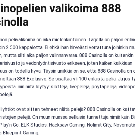
inopelien valikoima 888
inolla
on pelivalikoima on aika mielenkiintoinen. Tarjolla on paljon erilai
oin 2 500 kappaletta. Ei ehkä ihan hirveästi verrattuna joihinkin mu
n, mutta silti aika paljon valinnanvaraa. 888 Casinolla on kuitenki
risivusto ja vedonlyöntisivusto erikseen, joten kaiken kaikkiaan
uus on todella hyvä. Täysin uniikkia on se, että 888 Casinolla on
meltään 888 Exclusive. Se sisältää yli 100 erilaista peliä. Ja jos 
yypeistä, niin niitä löytyy: slotteja, livepelejä, pöytäpelejä, videopo
pelejä.
liyhtiöt ovat sitten tehneet näitä pelejä? 888 Casinolla on kattav
mistajien pelejä. On muun muassa sellaisia tunnettuja nimiä kuin B
Play’n Go, ELK Studios, Hacksaw Gaming, Nolimit City, Novomati
a Blueprint Gaming.