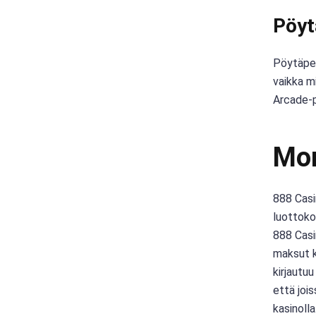
Pöyt
Pöytäpel
vaikka mi
Arcade-p
Mon
888 Casi
luottokor
888 Casin
maksut k
kirjautu
että jois
kasinolla