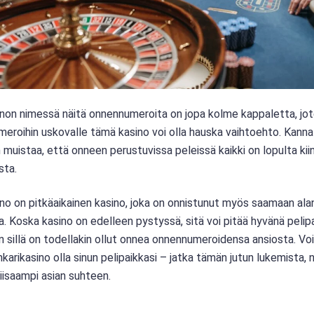
non nimessä näitä onnennumeroita on jopa kolme kappaletta, jo
eroihin uskovalle tämä kasino voi olla hauska vaihtoehto. Kann
 muistaa, että onneen perustuvissa peleissä kaikki on lopulta kiin
sta.
no on pitkäaikainen kasino, joka on onnistunut myös saamaan ala
ja. Koska kasino on edelleen pystyssä, sitä voi pitää hyvänä pelip
en sillä on todellakin ollut onnea onnennumeroidensa ansiosta. Vo
arikasino olla sinun pelipaikkasi – jatka tämän jutun lukemista, n
iisaampi asian suhteen.