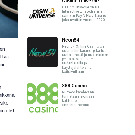
Casino Universe
Casino Universe on N1
Interactive Limitedin niin
sanottu Pay N Play -kasino,
joka avattiin vuonna 2020.
Neon54
Neon54 Online Casino on
ten
uusi onlinekasino, joka tuo
uutta ilmettä ja uudenlaisen
attaa
pelaajakokemuksen
uudenlaisilla ja
ni
käyttäjälähtöisillä
kotisivuillaan.
888 Casino
n
Numero kahdeksan
aikkana.
tunnetaan monissa
kulttuureissa
isiko
onnennumerona.
iin olet