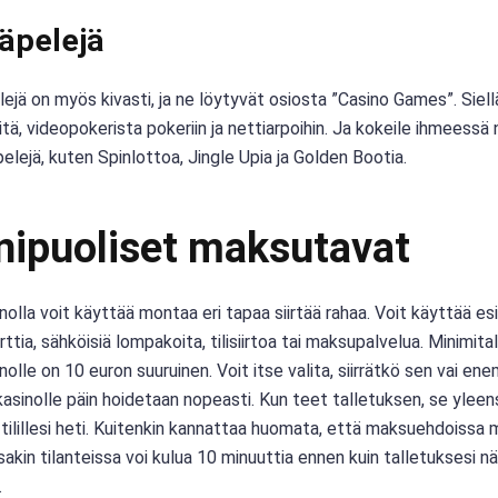
äpelejä
ejä on myös kivasti, ja ne löytyvät osiosta ”Casino Games”. Siell
tä, videopokerista pokeriin ja nettiarpoihin. Ja kokeile ihmeessä n
elejä, kuten Spinlottoa, Jingle Upia ja Golden Bootia.
ipuoliset maksutavat
nolla voit käyttää montaa eri tapaa siirtää rahaa. Voit käyttää es
ttia, sähköisiä lompakoita, tilisiirtoa tai maksupalvelua. Minimita
olle on 10 euron suuruinen. Voit itse valita, siirrätkö sen vai en
asinolle päin hoidetaan nopeasti. Kun teet talletuksen, se yleen
u tilillesi heti. Kuitenkin kannattaa huomata, että maksuehdoissa m
sakin tilanteissa voi kulua 10 minuuttia ennen kuin talletuksesi n
.