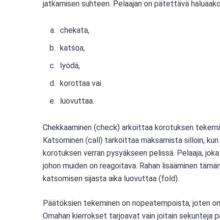
jatkamisen suhteen. Pelaajan on pätettävä haluaak
chekata,
katsoa,
lyödä,
korottaa vai
luovuttaa.
Chekkaaminen (check) arkoittaa korotuksen tekemättä
Katsominen (call) tarkoittaa maksamista silloin, k
korotuksen verran pysyäkseen pelissä. Pelaaja, joka
johon muiden on reagoitava. Rahan lisääminen tämän jä
katsomisen sijasta aika luovuttaa (fold).
Päätöksien tekeminen on nopeatempoista, joten on hy
Omahan kierrokset tarjoavat vain joitain sekunteja p