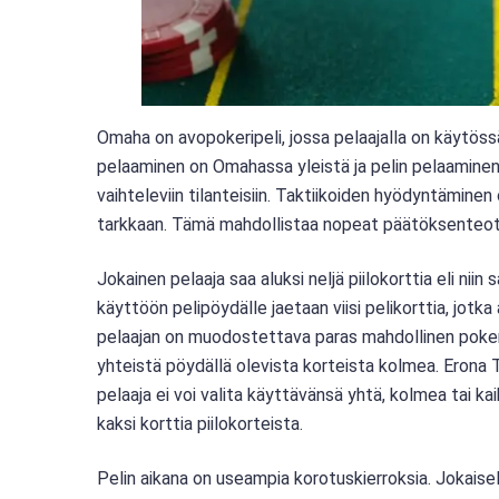
Omaha on avopokeripeli, jossa pelaajalla on käytössä
pelaaminen on Omahassa yleistä ja pelin pelaaminen
vaihteleviin tilanteisiin. Taktiikoiden hyödyntäminen 
tarkkaan. Tämä mahdollistaa nopeat päätöksenteot, 
Jokainen pelaaja saa aluksi neljä piilokorttia eli niin
käyttöön pelipöydälle jaetaan viisi pelikorttia, jotk
pelaajan on muodostettava paras mahdollinen pokeri
yhteistä pöydällä olevista korteista kolmea. Erona 
pelaaja ei voi valita käyttävänsä yhtä, kolmea tai ka
kaksi korttia piilokorteista.
Pelin aikana on useampia korotuskierroksia. Jokaisel