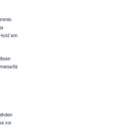
emmin.
ja
 Hold´em
lisen
imeisellä
kahden
na voi