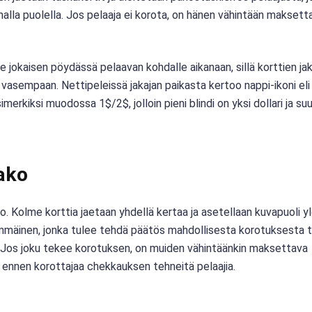
a puolella. Jos pelaaja ei korota, on hänen vähintään maksett
 jokaisen pöydässä pelaavan kohdalle aikanaan, sillä korttien ja
n vasempaan. Nettipeleissä jakajan paikasta kertoo nappi-ikoni eli
erkiksi muodossa 1$/2$, jolloin pieni blindi on yksi dollari ja suur
jako
. Kolme korttia jaetaan yhdellä kertaa ja asetellaan kuvapuoli y
immäinen, jonka tulee tehdä päätös mahdollisesta korotuksesta t
. Jos joku tekee korotuksen, on muiden vähintäänkin maksettava
ennen korottajaa chekkauksen tehneitä pelaajia.