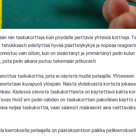
än niin taskukortteja kuin pöydälle jaettavia yhteisiä kortteja. T
 tehokkaasti edellyttää hyvää päättelykykyä ja nopeaa reagoint
onnistuu vain silloin, kun on sisäistänyt ja ymmärtänyt pelin kulun
joita pelin aikana joutuu tekemään jatkuvasti.
 sanottua taskukorttia, joita ei näytetä muille pelaajille. Yhteiseen
a asetetaan kuvapuoli ylöspäin. Näistä yhdeksästä kortista jokais
käsi. Kädessä olevista taskukortteista on käytettävä kahta kort
Texas Hold´em peliin nähden on taskukorttien pakollinen käyttö e
ikkia neljää taskukorttia, vaan säännöt määräävät aina valittavaks
la kierroksella pelaajalla on päätöksenteon paikka pelikierroksel