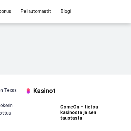
bonus
Peliautomaatit
Blogi
Kasinot
en Texas
okerin
ComeOn – tietoa
kasinosta ja sen
rottua
taustasta