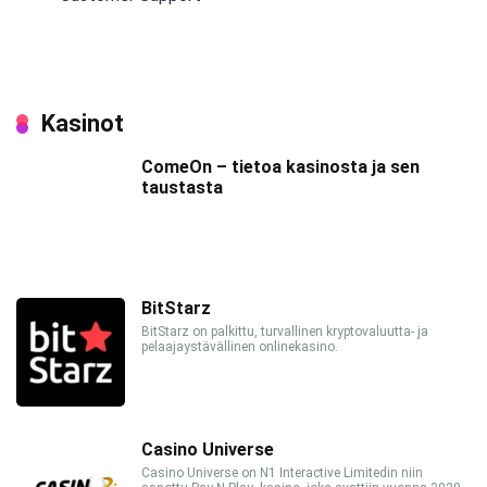
Kasinot
ComeOn – tietoa kasinosta ja sen
taustasta
BitStarz
BitStarz on palkittu, turvallinen kryptovaluutta- ja
pelaajaystävällinen onlinekasino.
Casino Universe
Casino Universe on N1 Interactive Limitedin niin