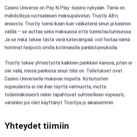
Casino Universe on Pay N Play -kasino nykyään. Tämä on
mahdollisya ruotsalaisen maksupalvelun, Trustly AB:n,
ansiosta. Trustly toimii ikään kuin välikätenä sinun ja kasinon
välillä – se auttaa sekä maksuissa että tunnistautumisessa.
Ja se mikä tekee tästä vielä kätevämpää: voit hoitaa nämä
hommat helposti omilla kotimaisilla pankkitunnuksilla.
Trustly tekee yhteistyötä kaikkien pankkien kanssa, joten ei
ole väliä, missä pankissa sinun tilisi on. Talletukset ovat
Casino Universella mukavan nopeita. Kotiutusten
nopeudesta ei ole ihan täyttä varmuutta, mutta
todennäköisesti nekin tapahtuvat suhteellisen nopeasti,
varsinkin jos olet käyttänyt Trustlya jo aikaisemmin.
Yhteydet tiimiin