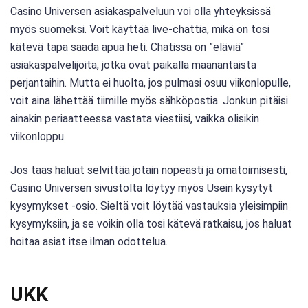
Casino Universen asiakaspalveluun voi olla yhteyksissä
myös suomeksi. Voit käyttää live-chattia, mikä on tosi
kätevä tapa saada apua heti. Chatissa on ”eläviä”
asiakaspalvelijoita, jotka ovat paikalla maanantaista
perjantaihin. Mutta ei huolta, jos pulmasi osuu viikonlopulle,
voit aina lähettää tiimille myös sähköpostia. Jonkun pitäisi
ainakin periaatteessa vastata viestiisi, vaikka olisikin
viikonloppu.
Jos taas haluat selvittää jotain nopeasti ja omatoimisesti,
Casino Universen sivustolta löytyy myös Usein kysytyt
kysymykset -osio. Sieltä voit löytää vastauksia yleisimpiin
kysymyksiin, ja se voikin olla tosi kätevä ratkaisu, jos haluat
hoitaa asiat itse ilman odottelua.
UKK