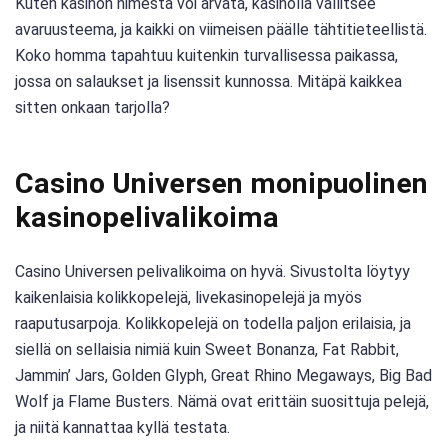
Kuten kasinon nimestä voi arvata, kasinolla vallitsee
avaruusteema, ja kaikki on viimeisen päälle tähtitieteellistä.
Koko homma tapahtuu kuitenkin turvallisessa paikassa,
jossa on salaukset ja lisenssit kunnossa. Mitäpä kaikkea
sitten onkaan tarjolla?
Casino Universen monipuolinen
kasinopelivalikoima
Casino Universen pelivalikoima on hyvä. Sivustolta löytyy
kaikenlaisia kolikkopelejä, livekasinopelejä ja myös
raaputusarpoja. Kolikkopelejä on todella paljon erilaisia, ja
siellä on sellaisia nimiä kuin Sweet Bonanza, Fat Rabbit,
Jammin’ Jars, Golden Glyph, Great Rhino Megaways, Big Bad
Wolf ja Flame Busters. Nämä ovat erittäin suosittuja pelejä,
ja niitä kannattaa kyllä testata.