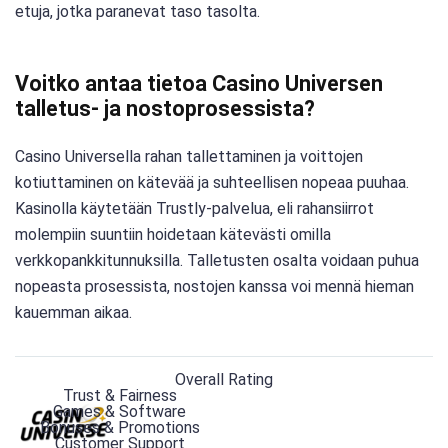
etuja, jotka paranevat taso tasolta.
Voitko antaa tietoa Casino Universen
talletus- ja nostoprosessista?
Casino Universella rahan tallettaminen ja voittojen
kotiuttaminen on kätevää ja suhteellisen nopeaa puuhaa.
Kasinolla käytetään Trustly-palvelua, eli rahansiirrot
molempiin suuntiin hoidetaan kätevästi omilla
verkkopankkitunnuksilla. Talletusten osalta voidaan puhua
nopeasta prosessista, nostojen kanssa voi mennä hieman
kauemman aikaa.
Overall Rating
Trust & Fairness
Games & Software
Bonuses & Promotions
Customer Support