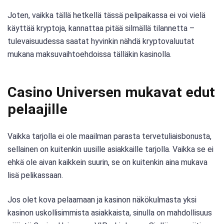
Joten, vaikka tällä hetkellä tässä pelipaikassa ei voi vielä
käyttää kryptoja, kannattaa pitää silmällä tilannetta –
tulevaisuudessa saatat hyvinkin nähdä kryptovaluutat
mukana maksuvaihtoehdoissa tälläkin kasinolla.
Casino Universen mukavat edut
pelaajille
Vaikka tarjolla ei ole maailman parasta tervetuliaisbonusta,
sellainen on kuitenkin uusille asiakkaille tarjolla. Vaikka se ei
ehkä ole aivan kaikkein suurin, se on kuitenkin aina mukava
lisä pelikassaan.
Jos olet kova pelaamaan ja kasinon näkökulmasta yksi
kasinon uskollisimmista asiakkaista, sinulla on mahdollisuus