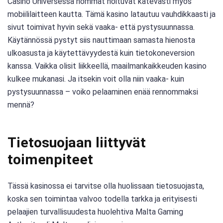
Casino Universessa hommat hoituvat kätevästi myös
mobiililaitteen kautta. Tämä kasino latautuu vauhdikkaasti ja
sivut toimivat hyvin sekä vaaka- että pystysuunnassa.
Käytännössä pystyt siis nauttimaan samasta hienosta
ulkoasusta ja käytettävyydestä kuin tietokoneversion
kanssa. Vaikka olisit liikkeellä, maailmankaikkeuden kasino
kulkee mukanasi. Ja itsekin voit olla niin vaaka- kuin
pystysuunnassa – voiko pelaaminen enää rennommaksi
mennä?
Tietosuojaan liittyvät
toimenpiteet
Tässä kasinossa ei tarvitse olla huolissaan tietosuojasta,
koska sen toimintaa valvoo todella tarkka ja erityisesti
pelaajien turvallisuudesta huolehtiva Malta Gaming