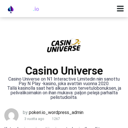
Casino Universe
Casino Universe on N1 Interactive Limitedin niin sanottu
Pay N Play -kasino, joka avattiin vuonna 2020.
Tällä kasinolla saat heti alkuun ison tervetulobonuksen, ja
pelivalikoimakin on ihan mukava: paljon pelejä parhailta
pelistudioilta.
by
pokeri.io_wordpress_admin
3 vuotta ago
1267