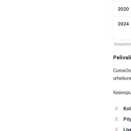
2020
2024
Konsernin 
Peliva
ComeOnin
urheiluve
Kasinopuo
Kol
Pöy
Liv