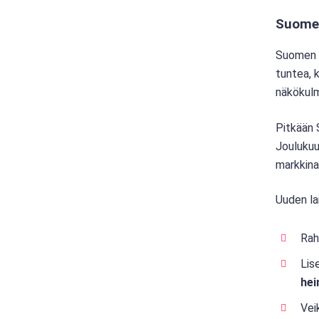
Suomen
Suomen r
tuntea, 
näkökul
Pitkään 
Joulukuu
markkinan
Uuden la
Rah
Lis
hei
Vei