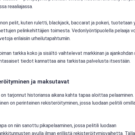
ssa reaaliajassa.
non pelit, kuten ruletti, blackjack, baccarat ja pokeri, tuotetaan
nettujen pelinkehittäjien toimesta. Vedonlyöntipuolella pelaaja vo
etoja erilaisiin urheilutapahtumiin.
koiman tarkka koko ja sisältö vaihtelevat markkinan ja ajankohdan
antasaiset tiedot kannattaa aina tarkistaa palvelusta itsestään.
eröityminen ja maksutavat
n tarjonnut historiansa aikana kahta tapaa aloittaa pelaaminen.
nen on perinteinen rekisteröityminen, jossa luodaan pelitili omill
pa on niin sanottu pikapelaaminen, jossa pelitili luodaan
kkitunnusten avulla ilman erillistä rekisteröitymisvaihetta. Tälla