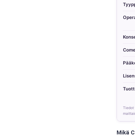
Tyyp
Opera
Konse
Come
Pääko
Lisen
Tuott
Tiedot 
maittai
Mikä 