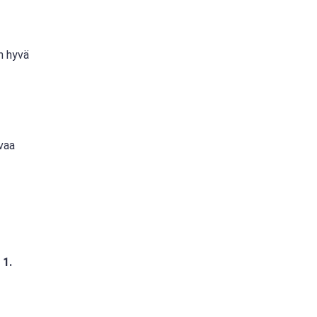
n hyvä
vaa
a
1.