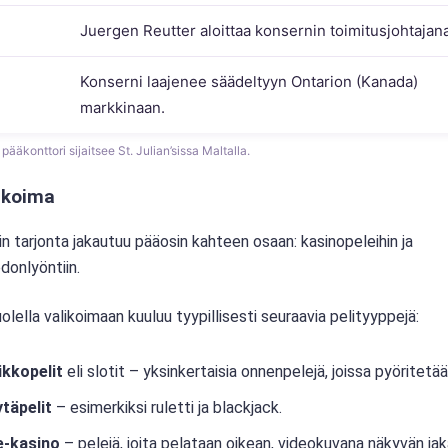
Juergen Reutter aloittaa konsernin toimitusjohtajana
Konserni laajenee säädeltyyn Ontarion (Kanada)
markkinaan.
pääkonttori sijaitsee St. Julian’sissa Maltalla.
likoima
 tarjonta jakautuu pääosin kahteen osaan: kasinopeleihin ja
donlyöntiin.
lella valikoimaan kuuluu tyypillisesti seuraavia pelityyppejä:
ikkopelit
eli slotit – yksinkertaisia onnenpelejä, joissa pyöritetään
täpelit
– esimerkiksi ruletti ja blackjack.
e-kasino
– pelejä, joita pelataan oikean, videokuvana näkyvän jak