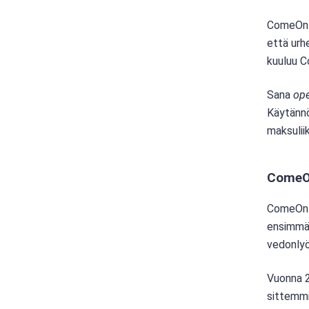
ComeOn o
että urh
kuuluu C
Sana
ope
Käytännö
maksuliik
ComeOn
ComeOn G
ensimmäi
vedonlyö
Vuonna 2
sittemmi