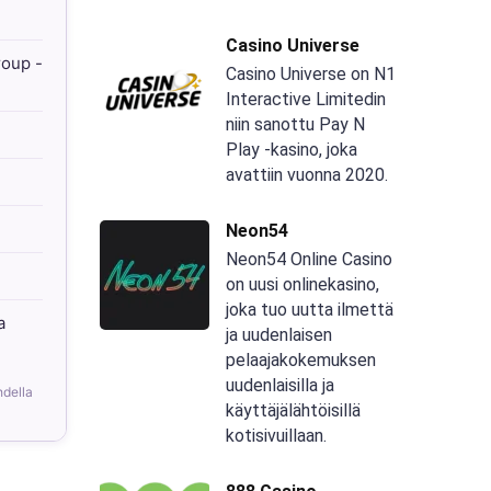
Casino Universe
oup -
Casino Universe on N1
Interactive Limitedin
niin sanottu Pay N
Play -kasino, joka
avattiin vuonna 2020.
Neon54
Neon54 Online Casino
on uusi onlinekasino,
joka tuo uutta ilmettä
a
ja uudenlaisen
pelaajakokemuksen
uudenlaisilla ja
hdella
käyttäjälähtöisillä
kotisivuillaan.