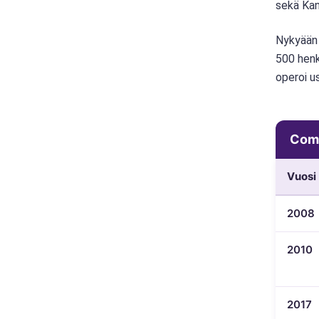
sekä Kan
Nykyään k
500 henk
operoi us
Come
Vuosi
2008
2010
2017