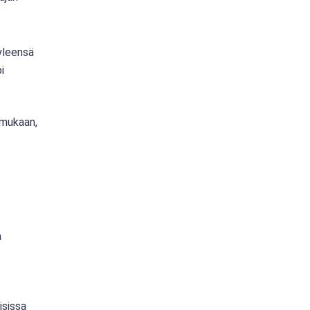
 yleensä
i
 mukaan,
a
isissa