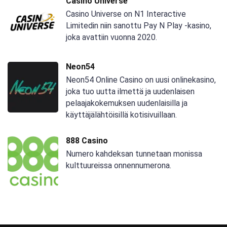
Casino Universe
Casino Universe on N1 Interactive
Limitedin niin sanottu Pay N Play -kasino,
joka avattiin vuonna 2020.
Neon54
Neon54 Online Casino on uusi onlinekasino,
joka tuo uutta ilmettä ja uudenlaisen
pelaajakokemuksen uudenlaisilla ja
käyttäjälähtöisillä kotisivuillaan.
888 Casino
Numero kahdeksan tunnetaan monissa
kulttuureissa onnennumerona.