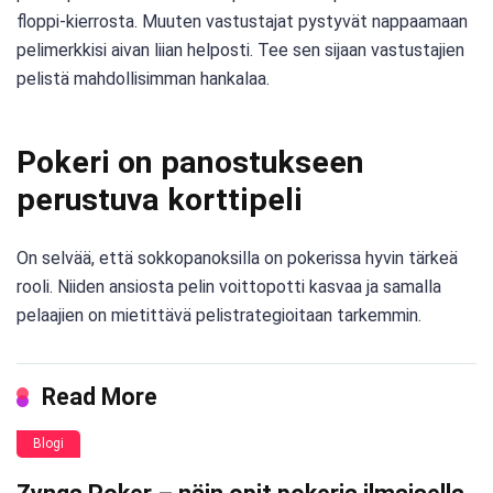
floppi-kierrosta. Muuten vastustajat pystyvät nappaamaan
pelimerkkisi aivan liian helposti. Tee sen sijaan vastustajien
pelistä mahdollisimman hankalaa.
Pokeri on panostukseen
perustuva korttipeli
On selvää, että sokkopanoksilla on pokerissa hyvin tärkeä
rooli. Niiden ansiosta pelin voittopotti kasvaa ja samalla
pelaajien on mietittävä pelistrategioitaan tarkemmin.
Read More
Blogi