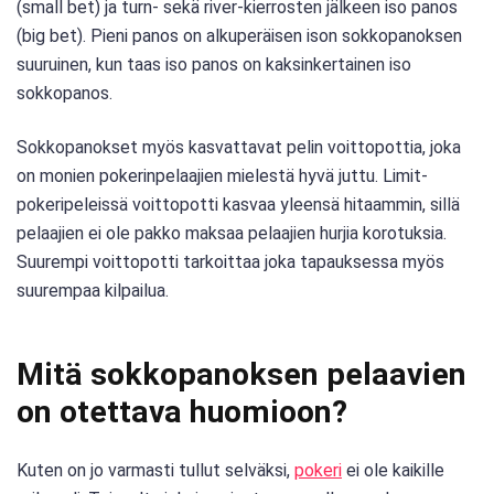
(small bet) ja turn- sekä river-kierrosten jälkeen iso panos
(big bet). Pieni panos on alkuperäisen ison sokkopanoksen
suuruinen, kun taas iso panos on kaksinkertainen iso
sokkopanos.
Sokkopanokset myös kasvattavat pelin voittopottia, joka
on monien pokerinpelaajien mielestä hyvä juttu. Limit-
pokeripeleissä voittopotti kasvaa yleensä hitaammin, sillä
pelaajien ei ole pakko maksaa pelaajien hurjia korotuksia.
Suurempi voittopotti tarkoittaa joka tapauksessa myös
suurempaa kilpailua.
Mitä sokkopanoksen pelaavien
on otettava huomioon?
Kuten on jo varmasti tullut selväksi,
pokeri
ei ole kaikille