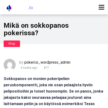
Mikä on sokkopanos
pokerissa?
Blogi
by
pokeri.io_wordpress_admin
4 vuotta ago
877
Sokkopanos on monien pokeripelien
peruskomponentti, joka vie osan pelaajista hyviin
pelipositioihin ja toiset huonompiin. Se on panos, jonka
jakajasta kaksi seuraavaa pelaajaa joutuvat aina
laittamaan peliin ja on käytössä esimerkiksi Texas