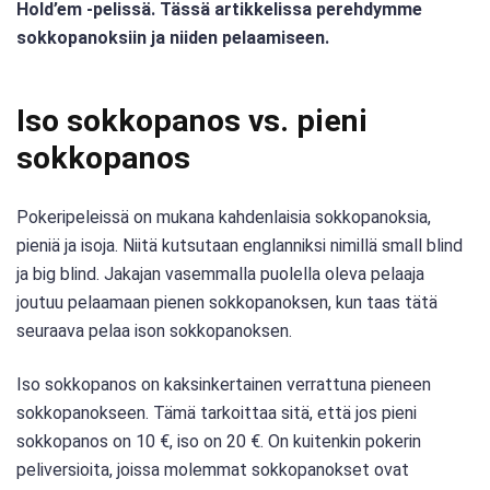
Hold’em -pelissä. Tässä artikkelissa perehdymme
sokkopanoksiin ja niiden pelaamiseen.
Iso sokkopanos vs. pieni
sokkopanos
Pokeripeleissä on mukana kahdenlaisia sokkopanoksia,
pieniä ja isoja. Niitä kutsutaan englanniksi nimillä small blind
ja big blind. Jakajan vasemmalla puolella oleva pelaaja
joutuu pelaamaan pienen sokkopanoksen, kun taas tätä
seuraava pelaa ison sokkopanoksen.
Iso sokkopanos on kaksinkertainen verrattuna pieneen
sokkopanokseen. Tämä tarkoittaa sitä, että jos pieni
sokkopanos on 10 €, iso on 20 €. On kuitenkin pokerin
peliversioita, joissa molemmat sokkopanokset ovat