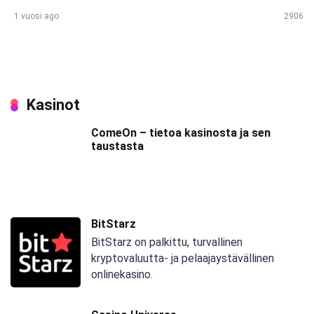
1 vuosi ago
2906
Kasinot
ComeOn – tietoa kasinosta ja sen
taustasta
BitStarz
BitStarz on palkittu, turvallinen
kryptovaluutta- ja pelaajaystävällinen
onlinekasino.