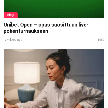
Blogi
Unibet Open – opas suosittuun live-
pokeriturnaukseen
2 viikkoa ago
1080