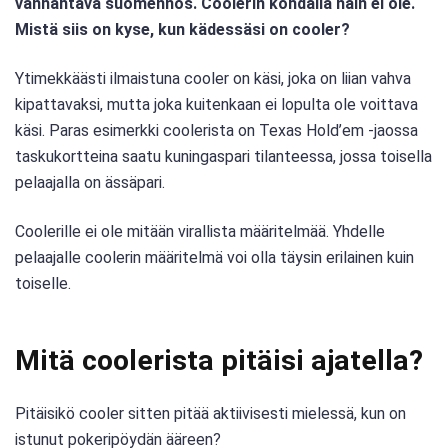
vanhahtava suomennos. Coolerin kohdalla näin ei ole.
Mistä siis on kyse, kun kädessäsi on cooler?
Ytimekkäästi ilmaistuna cooler on käsi, joka on liian vahva
kipattavaksi, mutta joka kuitenkaan ei lopulta ole voittava
käsi. Paras esimerkki coolerista on Texas Hold’em -jaossa
taskukortteina saatu kuningaspari tilanteessa, jossa toisella
pelaajalla on ässäpari.
Coolerille ei ole mitään virallista määritelmää. Yhdelle
pelaajalle coolerin määritelmä voi olla täysin erilainen kuin
toiselle.
Mitä coolerista pitäisi ajatella?
Pitäisikö cooler sitten pitää aktiivisesti mielessä, kun on
istunut pokeripöydän ääreen?