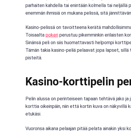
parhaiten kahdella tai enintään kolmella tai neljällä
enemmän ihmisiä on mukana pelissä, sitä jännittäväm
Kasino-pelissä on tavoitteena kerätä mahdollisimman p
Toisaalta
pokeri
perustuu pikemminkin erilaisten kor
Sinänsä peli on siis huomattavasti helpompi korttipe
Tämän takia kasino-peliä pelaavat jopa lapset, sillä 
pisteitä.
Kasino-korttipelin pe
Pelin alussa on perinteiseen tapaan tehtävä jako ja jok
korttia oikeinpäin, niin että kortin kuva on näkyvillä
etukäsi.
Vuoronsa aikana pelaajan pitää pelata ainakin yksi ko