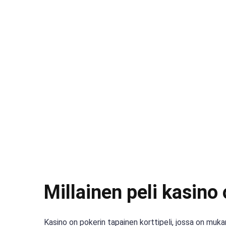
Millainen peli kasino
Kasino on pokerin tapainen korttipeli, jossa on muk