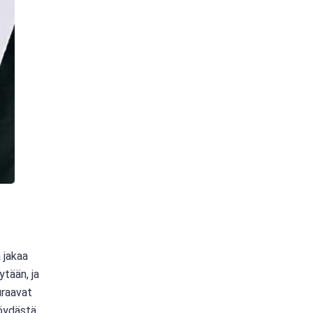
a jakaa
ytään, ja
uraavat
pöydästä,