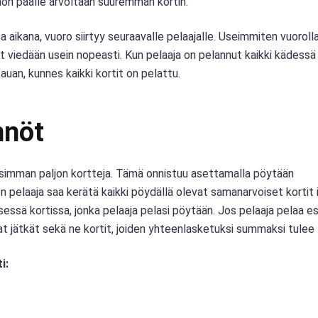
on päälle arvoltaan suuremman kortin.
a aikana, vuoro siirtyy seuraavalle pelaajalle. Useimmiten vuoroll
at viedään usein nopeasti. Kun pelaaja on pelannut kaikki kädessä
 kauan, kunnes kaikki kortit on pelattu.
nnöt
isimman paljon kortteja. Tämä onnistuu asettamalla pöytään
 pelaaja saa kerätä kaikki pöydällä olevat samanarvoiset kortit 
essä kortissa, jonka pelaaja pelasi pöytään. Jos pelaaja pelaa es
vat jätkät sekä ne kortit, joiden yhteenlasketuksi summaksi tulee 
i: