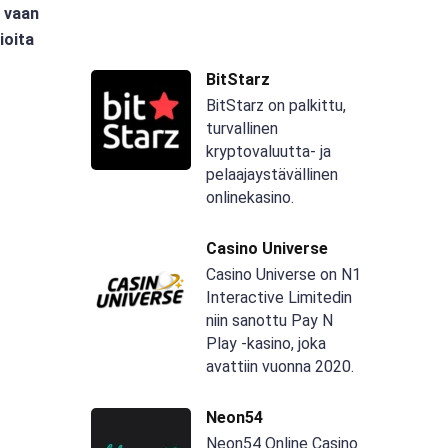
, vaan
ioita
BitStarz
BitStarz on palkittu,
turvallinen
kryptovaluutta- ja
pelaajaystävällinen
onlinekasino.
Casino Universe
Casino Universe on N1
Interactive Limitedin
niin sanottu Pay N
Play -kasino, joka
avattiin vuonna 2020.
Neon54
Neon54 Online Casino