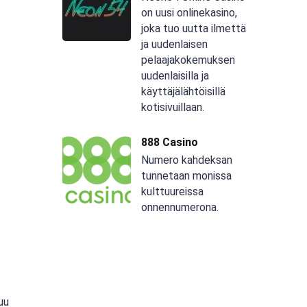
on uusi onlinekasino,
joka tuo uutta ilmettä
ja uudenlaisen
pelaajakokemuksen
uudenlaisilla ja
käyttäjälähtöisillä
kotisivuillaan.
888 Casino
Numero kahdeksan
tunnetaan monissa
kulttuureissa
onnennumerona.
uu