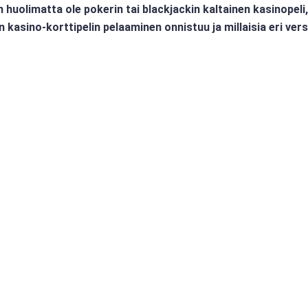
uolimatta ole pokerin tai blackjackin kaltainen kasinopeli
 kasino-korttipelin pelaaminen onnistuu ja millaisia eri vers