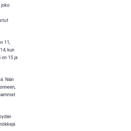
 joko
tetut
on 11,
14, kun
 on 15 ja
ä. Näin
 onneen,
rhaimmat
pöydän
 mökkejä