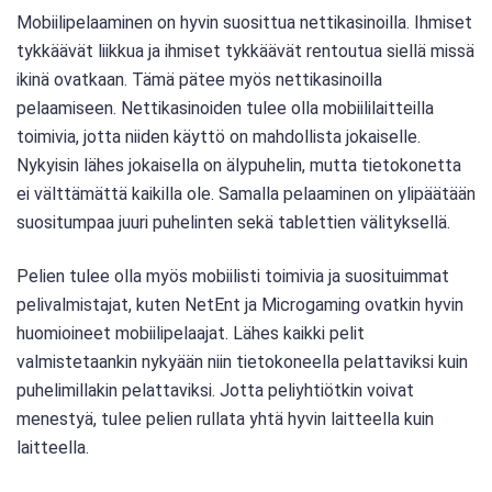
Mobiilipelaaminen on hyvin suosittua nettikasinoilla. Ihmiset
tykkäävät liikkua ja ihmiset tykkäävät rentoutua siellä missä
ikinä ovatkaan. Tämä pätee myös nettikasinoilla
pelaamiseen. Nettikasinoiden tulee olla mobiililaitteilla
toimivia, jotta niiden käyttö on mahdollista jokaiselle.
Nykyisin lähes jokaisella on älypuhelin, mutta tietokonetta
ei välttämättä kaikilla ole. Samalla pelaaminen on ylipäätään
suositumpaa juuri puhelinten sekä tablettien välityksellä.
Pelien tulee olla myös mobiilisti toimivia ja suosituimmat
pelivalmistajat, kuten NetEnt ja Microgaming ovatkin hyvin
huomioineet mobiilipelaajat. Lähes kaikki pelit
valmistetaankin nykyään niin tietokoneella pelattaviksi kuin
puhelimillakin pelattaviksi. Jotta peliyhtiötkin voivat
menestyä, tulee pelien rullata yhtä hyvin laitteella kuin
laitteella.