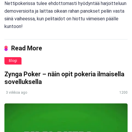
Nettipokerissa tulee ehdottomasti hyödyntää harjoitteluun
demoversioita ja laittaa oikean rahan panokset peliin vasta
siinä vaiheessa, kun pelitaidot on hiottu viimeisen päälle
kuntoon!
Read More
Blogi
Zynga Poker – näin opit pokeria ilmaisella
sovelluksella
3 viikkoa ago
1200