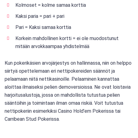
Kolmoset = kolme samaa korttia
Kaksi paria = pari + pari
Pari = Kaksi samaa korttia
Korkein mahdollinen kortti = ei ole muodostunut
mitään arvokkaampaa yhdistelmää
Kun pokerikäsien arvojärjestys on hallinnassa, niin on helppo
siirtyä opettelemaan eri nettipokereiden säännöt ja
pelaamaan niitä nettikasinoille. Pelaaminen kannattaa
aloittaa ilmaiseksi pelien demoversioissa. Ne ovat loistavia
harjoitusalustoja, jossa on mahdollista tutustua pelien
sääntöihin ja toimintaan ilman omaa riskiä. Voit tutustua
nettipokeriin esimerkiksi Casino Hold’em Pokerissa tai
Carribean Stud Pokerissa.