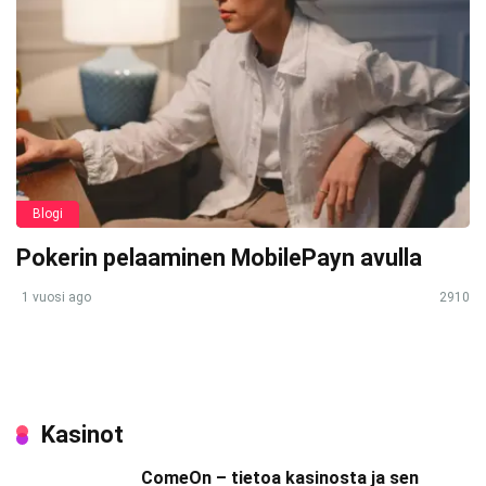
Blogi
Pokerin pelaaminen MobilePayn avulla
1 vuosi ago
2910
Kasinot
ComeOn – tietoa kasinosta ja sen