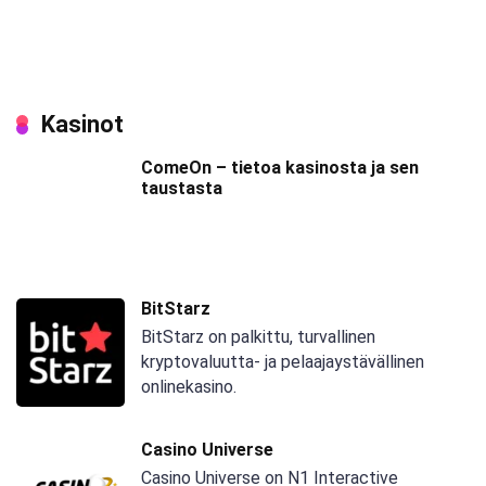
Kasinot
ComeOn – tietoa kasinosta ja sen
taustasta
BitStarz
BitStarz on palkittu, turvallinen
kryptovaluutta- ja pelaajaystävällinen
onlinekasino.
Casino Universe
Casino Universe on N1 Interactive