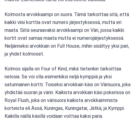
Kolmosta arvokkaampi on suora. Tämä tarkoittaa sitä, että
kaikki viisi korttia ovat numero järjestyksessä, mutta eri
maata. Siitä seuraavaksi arvokkaampi on Väri, jossa kaikki
kortit ovat samaa maata mutta ei numerojärjestyksessä.
Neljänneksi arvokkain on Full House, mihin sisältyy yksi pari,
ja yhdet kolmoset.
Kolmos sijalla on Four of Kind, mikä tietenkin tarkoittaa
nelosia. Se voi olla esimerkiksi neljä kymppiä ja yksi
satunnainen kortti. Toiseksi arvokkain käsi on Värisuora, joka
yhdistää suoran ja värin. Kaikista arvokkain käsi pokerissa on
Royal Flush, joka on värisuora kaikista arvokkaimmista
korteista eli Ässä, Kuningas, Kuningatar, Jätkä, ja Kymppi.
Kaikilla näillä käsillä voidaan voittaa kaksi paria.