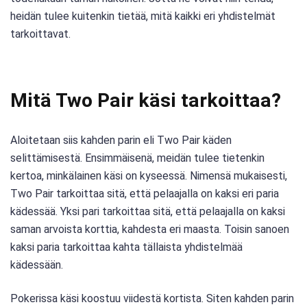
heidän tulee kuitenkin tietää, mitä kaikki eri yhdistelmät
tarkoittavat.
Mitä Two Pair käsi tarkoittaa?
Aloitetaan siis kahden parin eli Two Pair käden
selittämisestä. Ensimmäisenä, meidän tulee tietenkin
kertoa, minkälainen käsi on kyseessä. Nimensä mukaisesti,
Two Pair tarkoittaa sitä, että pelaajalla on kaksi eri paria
kädessää. Yksi pari tarkoittaa sitä, että pelaajalla on kaksi
saman arvoista korttia, kahdesta eri maasta. Toisin sanoen
kaksi paria tarkoittaa kahta tällaista yhdistelmää
kädessään.
Pokerissa käsi koostuu viidestä kortista. Siten kahden parin