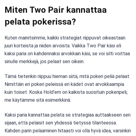
Miten Two Pair kannattaa
pelata pokerissa?
Kuten mainitsimme, kaikki strategiat riippuvat oikeastaan
juuri korteista ja niiden arvoista. Vaikka Two Pair käsi eli
kaksi paria on kahdennaksi arvokkain käsi, se voi silti voittaa
sinulle merkkejä, jos pelaat sen oikein.
Tämä tietenkin riippuu hieman siitä, mitä pokeri peliä pelaat.
Nimittäin eri pokeri peleissä eri kädet ovat arvokkaampia
kuin toiset. Koska Hold’em on kaikista suosituin pokeripeli,
me käytämme sitä esimerkkinä.
Kaksi paria kannattaa pelata se strategiaa auttaakseen sen
sijaan, että pelaisit sen yhdessä tietyssä tilanteessa.
Kahden parin pelaaminen hitaasti voi olla hyvä idea, varsinkin