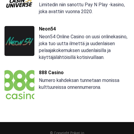
Limitedin niin sanottu Pay N Play -kasino,
joka avattiin vuonna 2020.
Neon54
Neon54 Online Casino on uusi onlinekasino,
joka tuo uutta ilmettä ja uudenlaisen
pelaajakokemuksen uudenlaisilla ja
käyttäjälähtöisillä kotisivuillaan.
888 Casino
Numero kahdeksan tunnetaan monissa
kulttuureissa onnennumerona.
© Copyright Pokeri.io