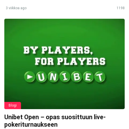
3 viikkoa ago
1198
Blogi
Unibet Open – opas suosittuun live-
pokeriturnaukseen