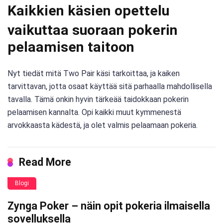
Kaikkien käsien opettelu
vaikuttaa suoraan pokerin
pelaamisen taitoon
Nyt tiedät mitä Two Pair käsi tarkoittaa, ja kaiken
tarvittavan, jotta osaat käyttää sitä parhaalla mahdollisella
tavalla. Tämä onkin hyvin tärkeää taidokkaan pokerin
pelaamisen kannalta. Opi kaikki muut kymmenestä
arvokkaasta kädestä, ja olet valmis pelaamaan pokeria.
Read More
Blogi
Zynga Poker – näin opit pokeria ilmaisella
sovelluksella