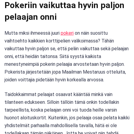
Pokeriin vaikuttaa hyvin paljon
pelaajan onni
Mutta miksi ihmeessä juuri
pokeri
on näin suosittu
vaihtoehto kaikkien korttipelien valikoimassa? Tähän
vaikuttaa hyvin paljon se, että peliin vaikuttaa sekä pelaajan
onni, että heidän taitonsa. Siitä syystä kaikista
menestyneimpiä pokerin pelaajia arvostetaan hyvin paljon.
Pokerista järjestetään jopa Maailman Mestaruus otteluita,
joiden voittajia pidetään hyvin korkealla arvossa.
Taidokkaimmat pelaajat osaavat kääntää minkä vain
tilanteen edukseen. Silloin tällöin tämä onkin todellakin
tarpeellista, koska pelaajan onni voi tuoda heille varsin
huonot aloituskortit. Kuitenkin, jos pelaaja osaa pelata kaikki
yhdistelmät parhaalla mahdollisella tavalla, hätä ei ole
todellakaan tämän näköinen. Jotta he voivat niin tehdä,